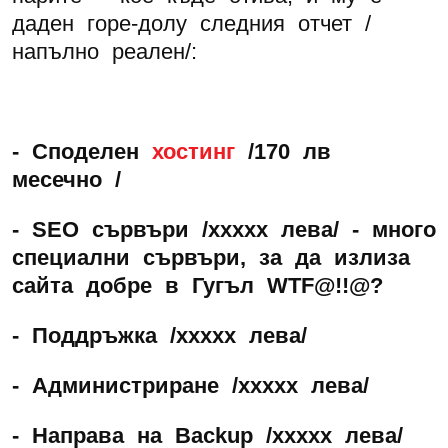
даден горе-долу следния отчет /
напълно реален/:
- Споделен
хостинг
/170 лв
месечно
/
- SEO сървъри /xxxxx лева
/ - много
специални сървъри, за да излиза
сайта добре в Гугъл WTF
@!!@?
- Поддръжка /xxxxx лева
/
- Администриране
/xxxxx лева
/
- Направа на Backup
/xxxxx лева
/