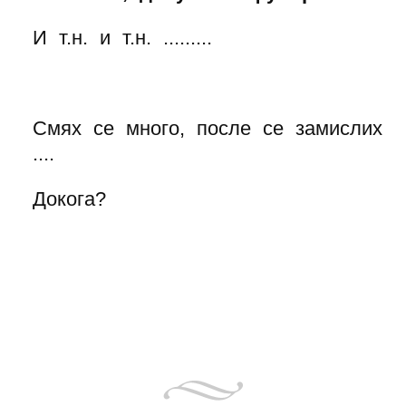
И т.н. и т.н. .........
Смях се много, после се замислих
....
Докога?