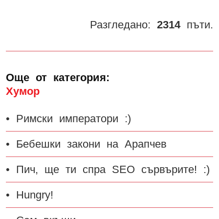
Разгледано:
2314
пъти.
Още от категория:
Хумор
• Римски императори :)
• Бебешки закони на Арапчев
• Пич, ще ти спра SEO сървърите! :)
• Hungry!