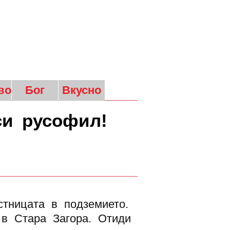
во
Бог
Вкусно
си русофил!
тницата в подземието.
 в Стара Загора. Отиди