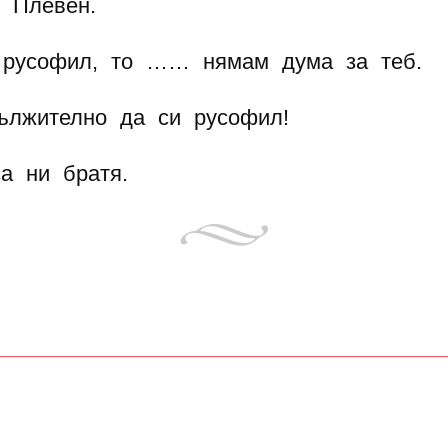
 Плевен.
 русофил, то …… нямам дума за теб.
ължително да си русофил!
а ни братя.