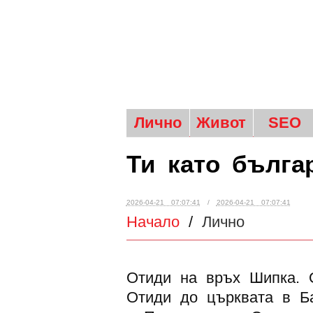
Лично
Живот
SEO
Ти като бълга
2026-04-21 07:07:41
/
2026-04-21 07:07:41
Начало
/
Лично
Отиди на връх Шипка. 
Отиди до църквата в Ба